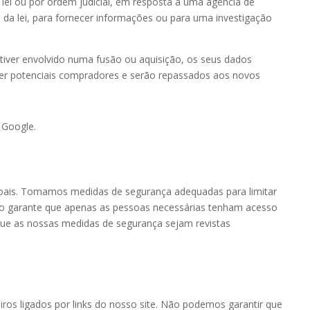
ei ou por ordem judicial, em resposta a uma agência de
s da lei, para fornecer informações ou para uma investigação
stiver envolvido numa fusão ou aquisição, os seus dados
er potenciais compradores e serão repassados ​​aos novos
 Google.
ais. Tomamos medidas de segurança adequadas para limitar
so garante que apenas as pessoas necessárias tenham acesso
que as nossas medidas de segurança sejam revistas
eiros ligados por links do nosso site. Não podemos garantir que