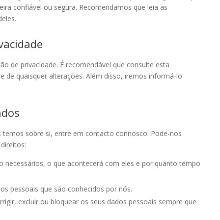
ira confiável ou segura. Recomendamos que leia as
deles.
ivacidade
ção de privacidade. É recomendável que consulte esta
te de quaisquer alterações. Além disso, iremos informá-lo
ados
is temos sobre si, entre em contacto connosco. Pode-nos
ireitos:
ão necessários, o que acontecerá com eles e por quanto tempo
ados pessoais que são conhecidos por nós.
orrigir, excluir ou bloquear os seus dados pessoais sempre que